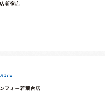
貨店新宿店
8月17日
ャンフォー若葉台店