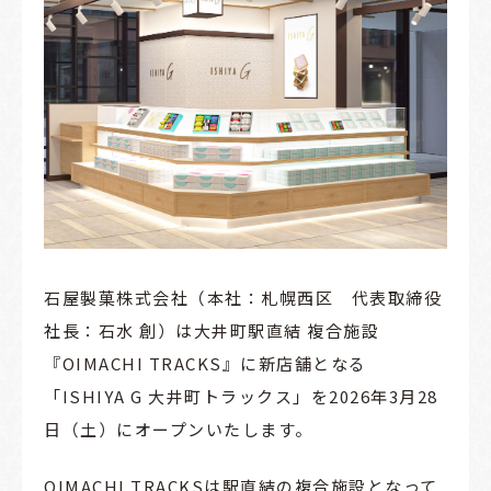
石屋製菓株式会社（本社：札幌西区 代表取締役
社長：石水 創）は大井町駅直結 複合施設
『
OIMACHI TRACKS
』に新店舗となる
「
ISHIYA G
大井町トラックス」を
2026
年
3
月
28
日（土）にオープンいたします。
OIMACHI TRACKS
は駅直結の複合施設となって